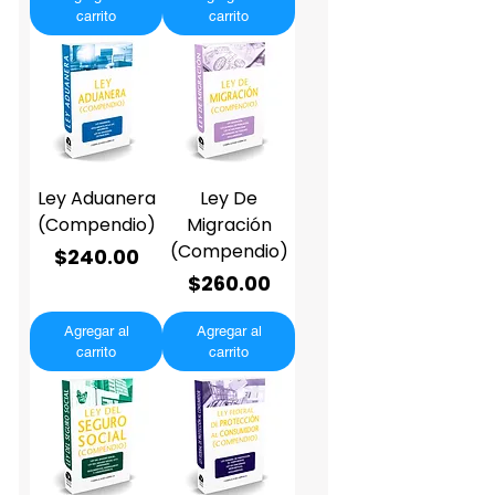
carrito
carrito
Ley Aduanera
Ley De
(Compendio)
Migración
(Compendio)
Precio
$240.00
Precio
$260.00
Agregar al
Agregar al
carrito
carrito