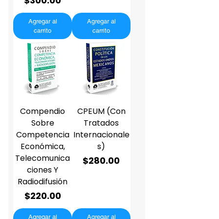
$300.00
Agregar al
Agregar al
carrito
carrito
Compendio
CPEUM (Con
Sobre
Tratados
Competencia
Internacionale
Económica,
s)
Telecomunica
Precio
$280.00
ciones Y
Radiodifusión
Precio
$220.00
Agregar al
Agregar al