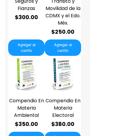
Seguros y
Transito y
Fianzas
Movilidad de la
CDMX y el Edo.
Precio
$300.00
Méx.
Precio
$250.00
Agregar al
Agregar al
carrito
carrito
Compendio En
Compendio En
Materia
Materia
Ambiental
Electoral
Precio
Precio
$350.00
$380.00