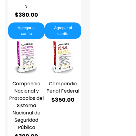
s
Precio
$380.00
Agregar al
Agregar al
carrito
carrito
Compendio
Compendio
Nacional y
Penal Federal
Protocolos del
Precio
$350.00
Sistema
Nacional de
Seguridad
Pública
Precio