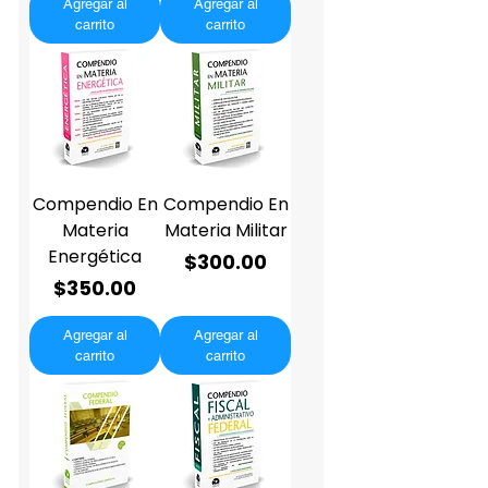
Agregar al
Agregar al
carrito
carrito
Compendio En
Compendio En
Materia
Materia Militar
Energética
Precio
$300.00
Precio
$350.00
Agregar al
Agregar al
carrito
carrito