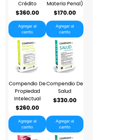
Crédito
Materia Penal)
Precio
Precio
$360.00
$170.00
Agregar al
Agregar al
carrito
carrito
Compendio De
Compendio De
Propiedad
Salud
Intelectual
Precio
$330.00
Precio
$260.00
Agregar al
Agregar al
carrito
carrito