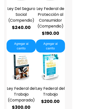
Ley Del Seguro
Ley Federal de
Social
Protección al
(Compendio)
Consumidor
(Compendio)
Precio
$240.00
Precio
$190.00
Agregar al
Agregar al
carrito
carrito
Ley Federal del
Ley Federal del
Trabajo
Trabajo
(Comparada)
Precio
$200.00
Precio
$300.00