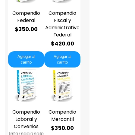
Compendio
Compendio
Federal
Fiscal y
Administrativo
Precio
$350.00
Federal
Precio
$420.00
Agregar al
Agregar al
carrito
carrito
Compendio
Compendio
Laboral y
Mercantil
Convenios
Precio
$350.00
Internacionale