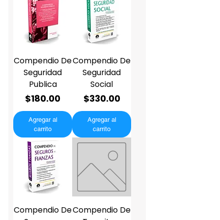
Compendio De
Compendio De
Seguridad
Seguridad
Publica
Social
Precio
Precio
$180.00
$330.00
Agregar al
Agregar al
carrito
carrito
Compendio De
Compendio De