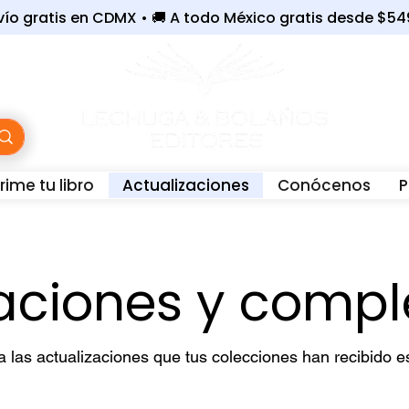
nvío gratis en CDMX • 🚚 A todo México gratis desde $5
ime tu libro
Actualizaciones
Conócenos
P
WhatsApp:
56-3243-6801 |
☎️
Oficina:
55-7679-40
zaciones y comp
a las actualizaciones que tus colecciones han recibido e