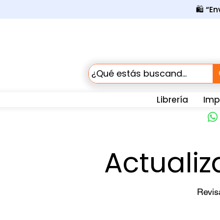
🛍️ “E
Librería
Impr
Actuali
Revis