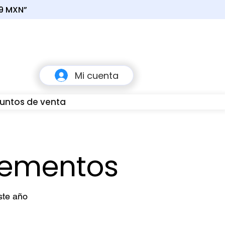
49 MXN”
Carrito
Mi cuenta
untos de venta
80
lementos
ste año