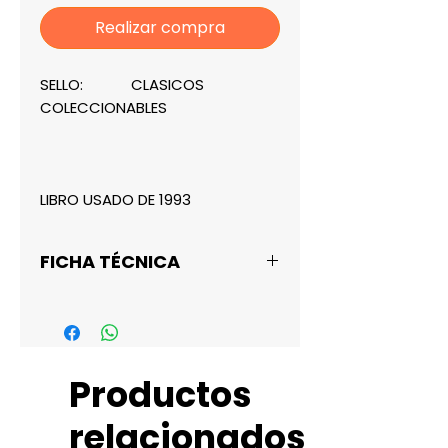
Realizar compra
SELLO: CLASICOS
COLECCIONABLES
LIBRO USADO DE 1993
FICHA TÉCNICA
Autor:
CIPRIANO GOMEZ LARA
Título:
Productos
TEORIA GENERAL DEL
PROCESO
relacionados
Imp / Ed.: