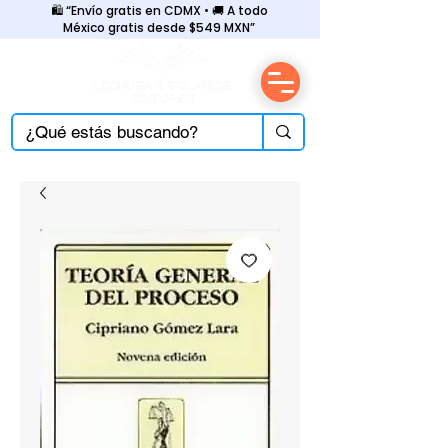
🛍️ “Envío gratis en CDMX • 🚚 A todo
México gratis desde $549 MXN”