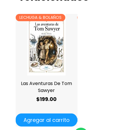
México Harla 1991
Descripción:
LECHUGA & BOLAÑOS
LECHUGA & BOLAÑOS
341
Las Aventuras De Tom
Antología De Charle
Sawyer
Precio
$199.00
Agregar al carrito
Agregar al carrit