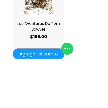
Las Aventuras De Tom
Antología De Charle
Sawyer
Precio
$199.00
Agregar al carrito
Agregar al carrit
¿Quiénes somos?
Dónde hemos estado
Acerca de nosotros
Dónde encontrarnos
Términos &