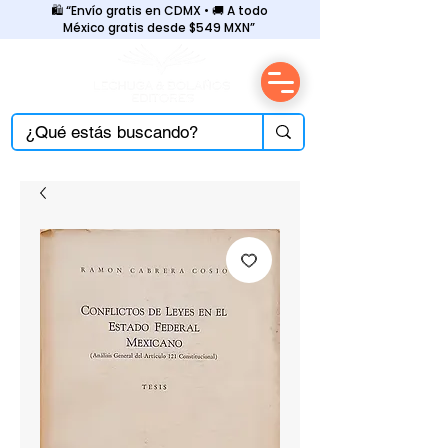
🛍️ “Envío gratis en CDMX • 🚚 A todo
México gratis desde $549 MXN”