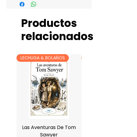
México / Autor
Productos
relacionados
LECHUGA & BOLAÑOS
LECHUGA & BOLAÑOS
Las Aventuras De Tom
Antología De Charle
Sawyer