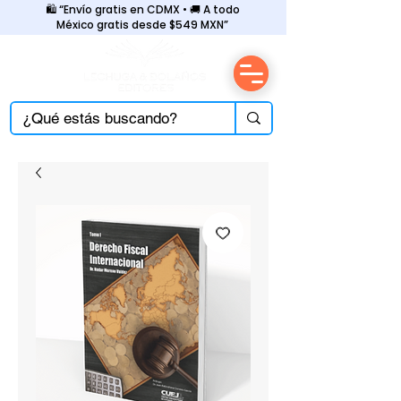
🛍️ “Envío gratis en CDMX • 🚚 A todo
México gratis desde $549 MXN”