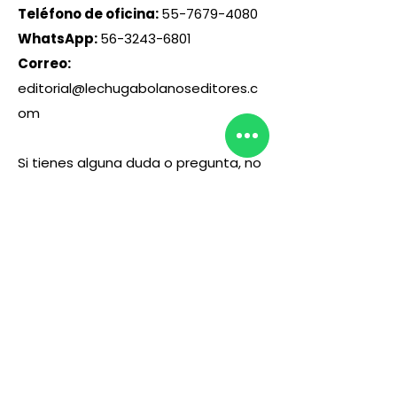
Teléfono de oficina:
55-7679-4080
WhatsApp:
56-3243-6801
Correo:
editorial@lechugabolanoseditores.c
om
Si tienes alguna duda o pregunta, no
dudes en contactarnos. Estamos
aquí para ayudarte y resolver
cualquier inquietud.
¡Será un placer atenderte!
UBICACIÓN
En esta dirección se llevará a cabo el
curso de manera presencial
"Calle Arquímedes 130, Polanco,
Polanco IV Secc, Miguel Hidalgo,