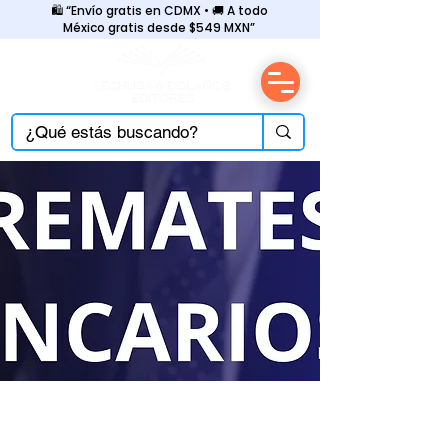
🛍️ “Envío gratis en CDMX • 🚚 A todo
México gratis desde $549 MXN”