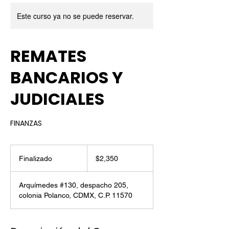
Este curso ya no se puede reservar.
REMATES
BANCARIOS Y
JUDICIALES
FINANZAS
2,350
pesos
Finalizado
F
$2,350
mexicanos
i
n
Arquímedes #130, despacho 205,
a
colonia Polanco, CDMX, C.P. 11570
l
i
z