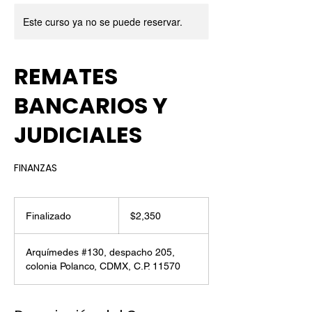
Este curso ya no se puede reservar.
REMATES
BANCARIOS Y
JUDICIALES
FINANZAS
2,350
pesos
Finalizado
F
$2,350
mexicanos
i
n
Arquímedes #130, despacho 205,
a
colonia Polanco, CDMX, C.P. 11570
l
i
z