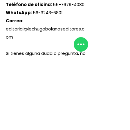
Teléfono de oficina:
55-7679-4080
WhatsApp:
56-3243-6801
Correo:
editorial@lechugabolanoseditores.c
om
Si tienes alguna duda o pregunta, no
dudes en contactarnos. Estamos
aquí para ayudarte y resolver
cualquier inquietud.
¡Será un placer atenderte!
UBICACIÓN
En esta dirección se llevará a cabo el
curso de manera presencial
"Calle Arquímedes 130, Polanco,
Polanco IV Secc, Miguel Hidalgo,