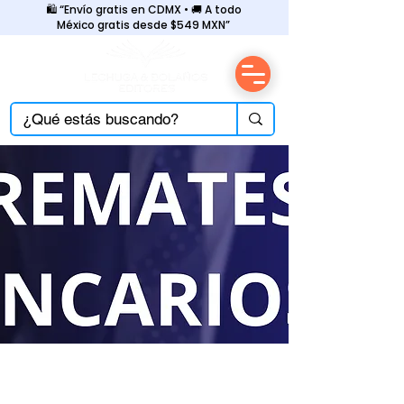
🛍️ “Envío gratis en CDMX • 🚚 A todo
México gratis desde $549 MXN”