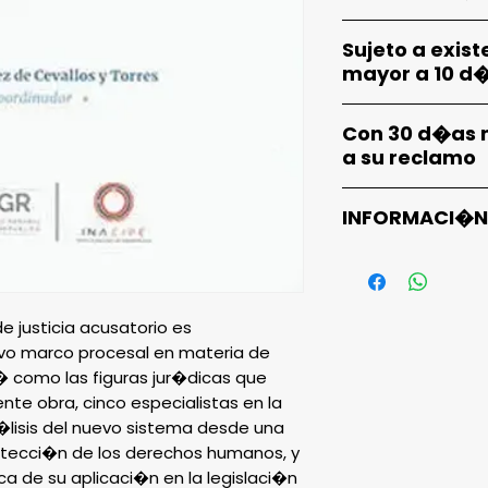
POL�TICA DE 
Sujeto a exist
mayor a 10 d
1. En caso de 
POL�TICA DE 
impresi�n
Con 30 d�as n
2. Que la compr
a su reclamo
1. Por duplicid
no sea la de 
POL�TICA DE 
2. Su compra 
3. Material c
INFORMACI�N
existencias f�
con la edici�
1. Cuando su m
En la compra 
bajo consigna
es gratis
autorizada 30 
 justicia acusatorio es
compra
evo marco procesal en materia de
2. Por defecto
s� como las figuras jur�dicas que
ente obra, cinco especialistas en la
empresa no cu
�lisis del nuevo sistema desde una
de igual carac
otecci�n de los derechos humanos, y
devoluci�n tot
ca de su aplicaci�n en la legislaci�n