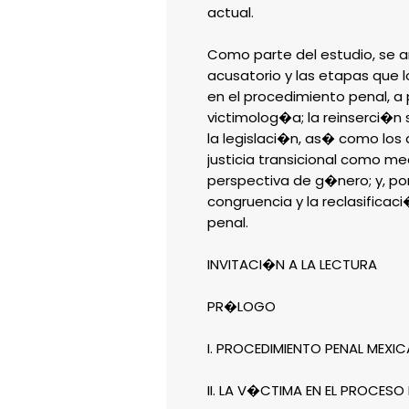
actual.
Como parte del estudio, se a
acusatorio y las etapas que 
en el procedimiento penal, a p
victimolog�a; la reinserci�n s
la legislaci�n, as� como los 
justicia transicional como 
perspectiva de g�nero; y, por 
congruencia y la reclasificac
penal.
INVITACI�N A LA LECTURA
PR�LOGO
I. PROCEDIMIENTO PENAL MEX
II. LA V�CTIMA EN EL PROCESO