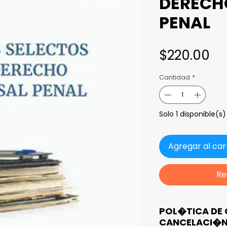
DERECH
PENAL
Pr
$220.00
Cantidad
*
Solo 1 disponible(s)
Agregar al car
Re
POL�TICA DE 
CANCELACI�N