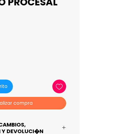
O PROCESAL
ecio
rito
alizar compra
CAMBIOS,
 Y DEVOLUCI�N