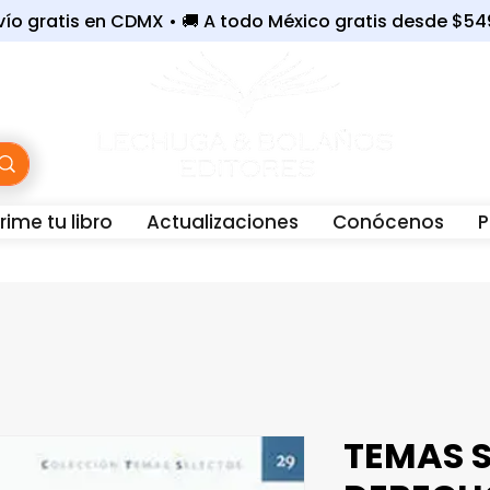
nvío gratis en CDMX • 🚚 A todo México gratis desde $5
ime tu libro
Actualizaciones
Conócenos
P
WhatsApp:
56-3243-6801 |
☎️
Oficina:
55-7679-40
TEMAS S