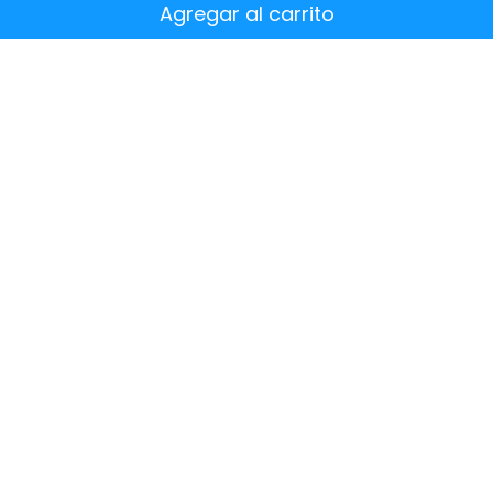
Agregar al carrito
¿Quiénes
somos?
res.com
Dónde hemos estado
Acerca de nosotros
pp
Dónde encontrarnos
801