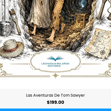
Vista rápida
Las Aventuras De Tom Sawyer
Precio
$199.00