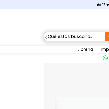
🛍️ “E
Librería
Impr