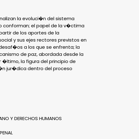
d�as h�biles
3. Por duplicid
enviado por l
nalizan la evoluci�n del sistema
lo conforman; el papel de la v�ctima
artir de los aportes de la
ocial y sus ejes rectores previstos en
desaf�os a los que se enfrenta; la
mecanismo de paz, abordada desde la
�ltimo, la figura del principio de
i�n jur�dica dentro del proceso
ICANO Y DERECHOS HUMANOS
 PENAL