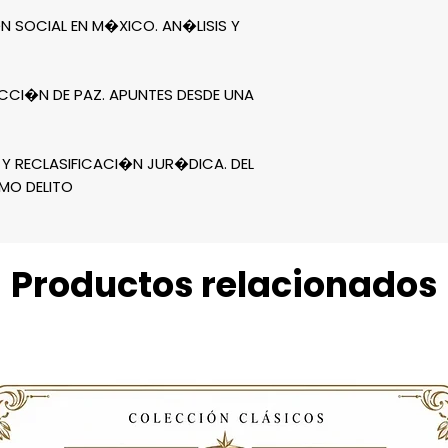
I�N SOCIAL EN M�XICO. AN�LISIS Y
UCCI�N DE PAZ. APUNTES DESDE UNA
 Y RECLASIFICACI�N JUR�DICA. DEL
MO DELITO
Productos relacionados