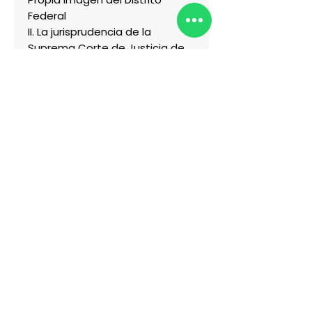
Federal
II. La jurisprudencia de la
Suprema Corte de Justicia de
la Nación
CAPÍTULO 9
LA JURISPRUDENCIA EN MATERIA
DE PRESUNCIÓN DE INOCENCIA
I. El principio de presunción de
inocencia dentro y fuera del
proceso judicial
CAPÍTULO 10
LEY GENERAL DE ACCESO A LAS
MUJERES A UNA VIDA LIBRE DE
VIOLENCIA
I. Violencia digital
II. Violencia mediática
III. Violencia política
IV. Medidas de protección
FUENTES DE CONSULTA