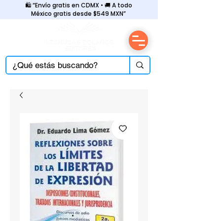
🛍️ “Envío gratis en CDMX • 🚚 A todo
México gratis desde $549 MXN”