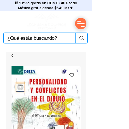
🛍️ “Envío gratis en CDMX • 🚚 A todo
México gratis desde $549 MXN”