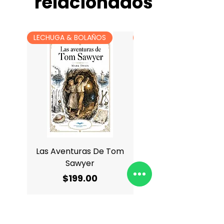
relacionados
LECHUGA & BOLAÑOS
LECHUGA & BOLAÑOS
Las Aventuras De Tom
Antología De Charle
Sawyer
Precio
$199.00
Agregar al carrito
Agregar al carrit