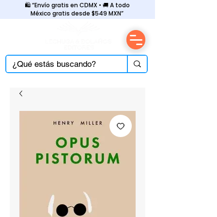
🛍️ “Envío gratis en CDMX • 🚚 A todo
México gratis desde $549 MXN”