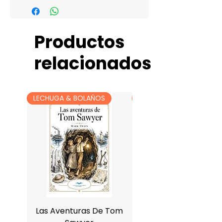
Productos
relacionados
LECHUGA & BOLAÑOS
LECHUGA & BOLAÑOS
Las Aventuras De Tom
Antología De Charle