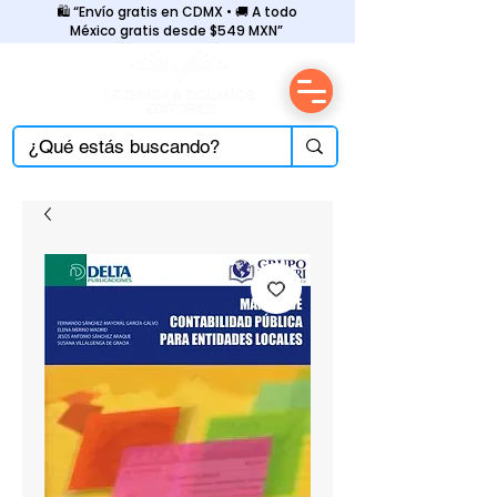
🛍️ “Envío gratis en CDMX • 🚚 A todo
México gratis desde $549 MXN”