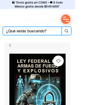
🛍️ “Envío gratis en CDMX • 🚚 A todo
México gratis desde $549 MXN”