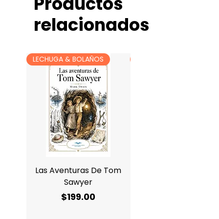
Productos
Estandar/Estudiantil
relacionados
LECHUGA & BOLAÑOS
LECHUGA & BOLAÑOS
Las Aventuras De Tom
Antología De Charle
Sawyer
Precio
$199.00