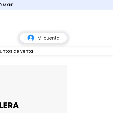
49 MXN”
Carrito
Mi cuenta
untos de venta
80
LERA