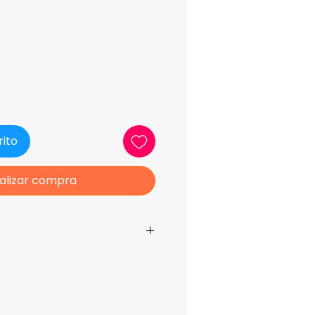
ecio
rito
alizar compra