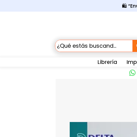
🛍️ “E
Librería
Impr