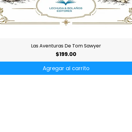
Vista rápida
Las Aventuras De Tom Sawyer
Precio
$199.00
Agregar al carrito
¿Quiénes
somos?