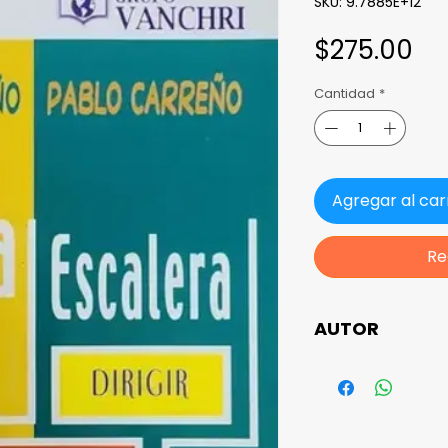
SKU: 9.7885E+12
Pr
$275.00
Cantidad
*
Agregar al car
Re
AUTOR
Pablo Carreño