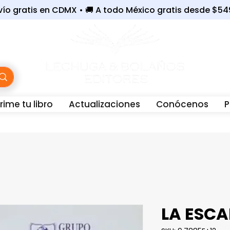
nvío gratis en CDMX • 🚚 A todo México gratis desde $5
ime tu libro
Actualizaciones
Conócenos
P
WhatsApp:
56-3243-6801 |
☎️
Oficina:
55-7679-40
LA ESCA