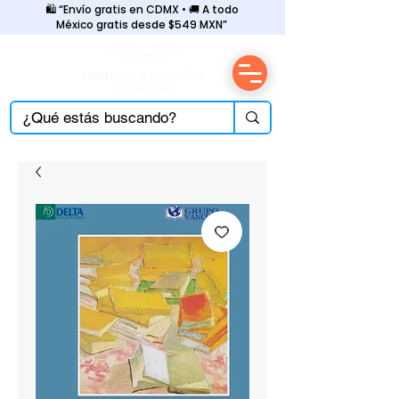
🛍️ “Envío gratis en CDMX • 🚚 A todo
México gratis desde $549 MXN”