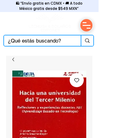
🛍️ “Envío gratis en CDMX • 🚚 A todo
México gratis desde $549 MXN”