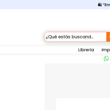
🛍️ “E
Librería
Impr