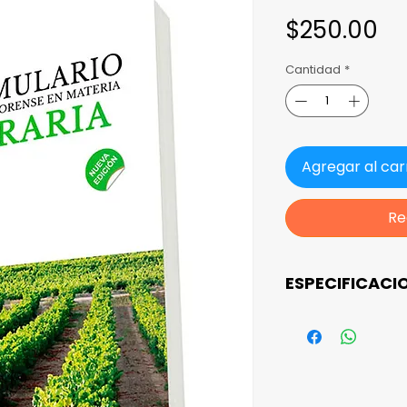
Pr
$250.00
Cantidad
*
Agregar al car
Re
ESPECIFICACI
Acabado. Pasta
Compilaciones 
México Papel 
rústico Sin sol