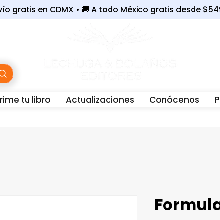
nvío gratis en CDMX • 🚚 A todo México gratis desde $5
ime tu libro
Actualizaciones
Conócenos
P
WhatsApp:
56-3243-6801 |
☎️
Oficina:
55-7679-40
Formula