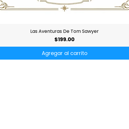
Vista rápida
Las Aventuras De Tom Sawyer
Precio
$199.00
Agregar al carrito
¿Quiénes
somos?