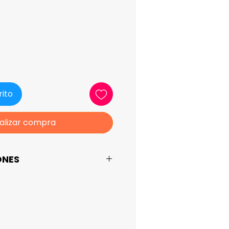
ecio
rito
alizar compra
ONES
 Blanda Editorial:
Jurídicas Origen:
bond blanco Acabado
apas Autor: