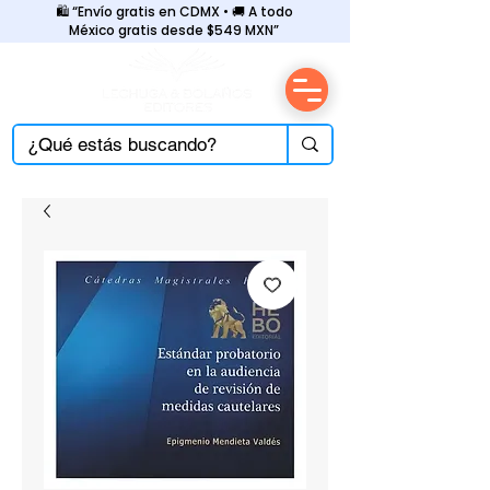
🛍️ “Envío gratis en CDMX • 🚚 A todo
México gratis desde $549 MXN”