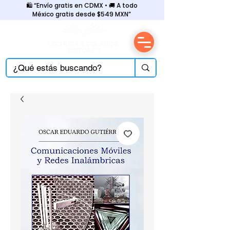
🛍️ “Envío gratis en CDMX • 🚚 A todo
México gratis desde $549 MXN”