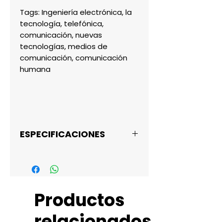
Tags: Ingeniería electrónica, la
tecnología, telefónica,
comunicación, nuevas
tecnologías, medios de
comunicación, comunicación
humana
ESPECIFICACIONES
Editorial ‏ :
‎ Independently
published
Productos
Fecha de publicación ‏ :
‎ 4 Marzo 2020
relacionados
Idioma ‏ : ‎ Español