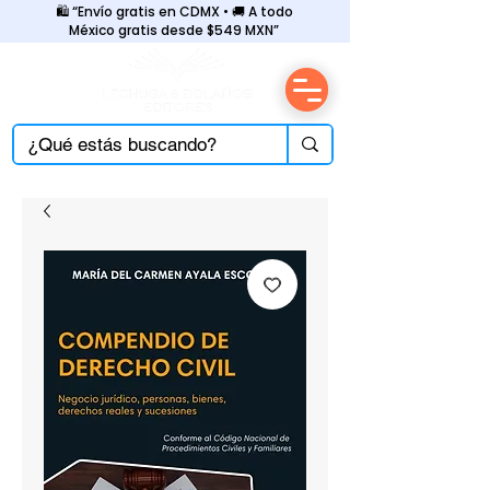
🛍️ “Envío gratis en CDMX • 🚚 A todo
México gratis desde $549 MXN”