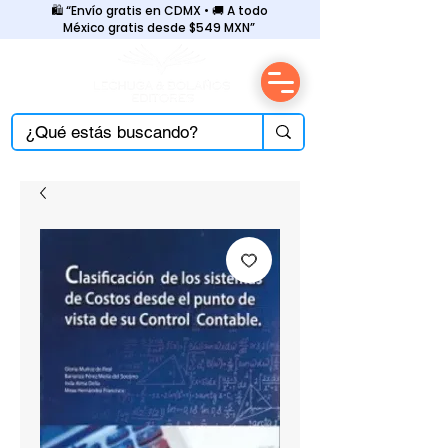
🛍️ “Envío gratis en CDMX • 🚚 A todo
México gratis desde $549 MXN”