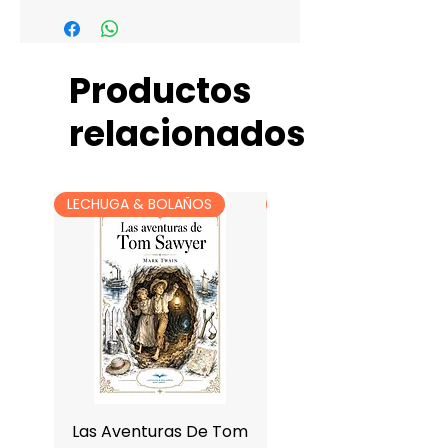
Productos
relacionados
LECHUGA & BOLAÑOS
LECHUGA & BOLAÑOS
Las Aventuras De Tom
Antología De Charle