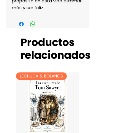
propósito en esta vida es:amar 
más y ser feliz.
Productos
relacionados
LECHUGA & BOLAÑOS
LECHUGA & BOLAÑOS