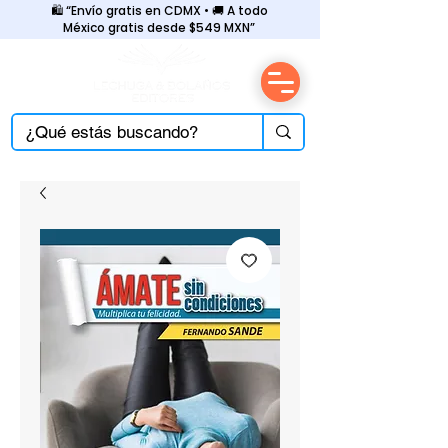
🛍️ “Envío gratis en CDMX • 🚚 A todo
México gratis desde $549 MXN”