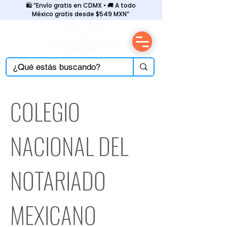
🛍️ “Envío gratis en CDMX • 🚚 A todo
México gratis desde $549 MXN”
COLEGIO
NACIONAL DEL
NOTARIADO
MEXICANO