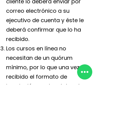
cliente lo deberá enviar por
correo electrónico a su
ejecutivo de cuenta y éste le
deberá confirmar que lo ha
recibido.
Los cursos en línea no
necesitan de un quórum
mínimo, por lo que una vez
recibido el formato de
inscripción con los datos de
facturación y el pago, se
procederá a gestionar el
usuario y contraseña del
sistema para que, en un plazo
no mayor a 5 días hábiles, el