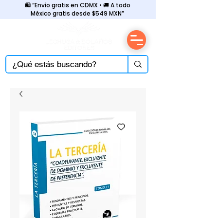
🛍️ “Envío gratis en CDMX • 🚚 A todo
México gratis desde $549 MXN”