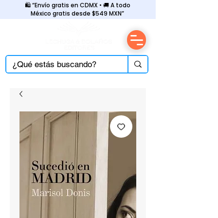
🛍️ “Envío gratis en CDMX • 🚚 A todo
México gratis desde $549 MXN”