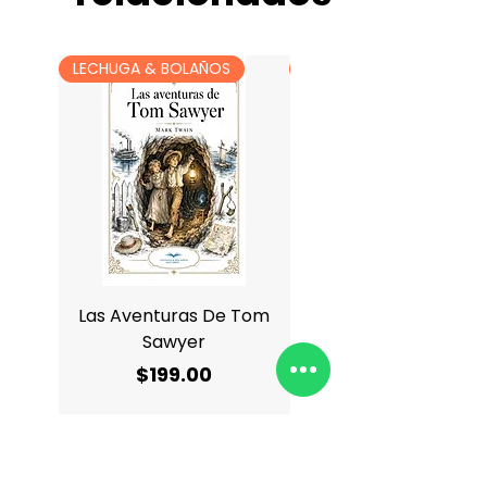
LECHUGA & BOLAÑOS
LECHUGA & BOLAÑOS
Las Aventuras De Tom
Antología De Charle
Sawyer
Precio
$199.00
Agregar al carrito
Agregar al carrit