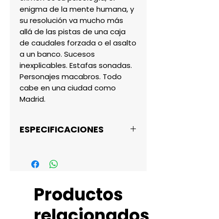
enigma de la mente humana, y 
su resolución va mucho más 
allá de las pistas de una caja 
de caudales forzada o el asalto 
a un banco. Sucesos 
inexplicables. Estafas sonadas. 
Personajes macabros. Todo 
cabe en una ciudad como 
Madrid.
ESPECIFICACIONES
AUTOR: Marisol Donis
ISBN: 978-84-16429-12-7
P�ginas: 218
Productos
Tema: Literatura y ensayo
Formato:
relacionados
A�o de publicaci�n: 2015