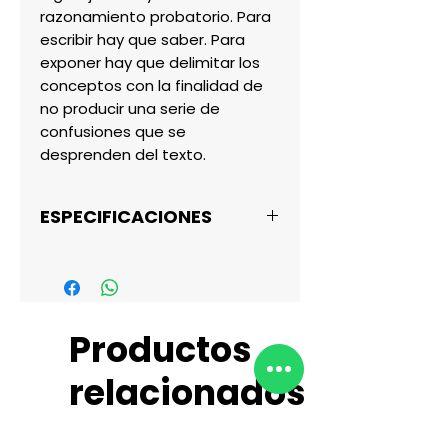
razonamiento probatorio. Para 
escribir hay que saber. Para 
exponer hay que delimitar los 
conceptos con la finalidad de 
no producir una serie de 
confusiones que se 
desprenden del texto.
ESPECIFICACIONES
Título del
RAZONAR EL
libro
RAZONAMIENTO
PROBATORIO
Productos
Autor
José Daniel
relacionados
Hidalgo Murillo
Idioma
Español