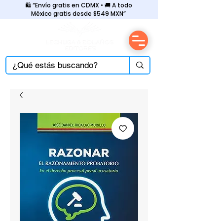
🛍️ “Envío gratis en CDMX • 🚚 A todo
México gratis desde $549 MXN”