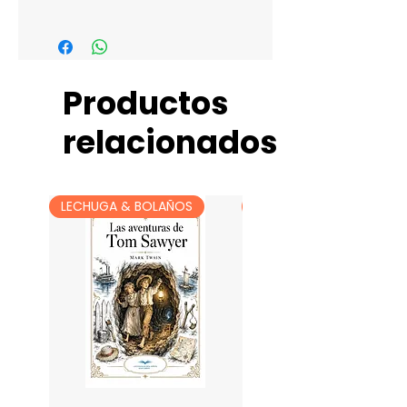
JESÚS HERNANDO CASTRO
FRESNEDA
Productos
relacionados
LECHUGA & BOLAÑOS
LECHUGA & BOLAÑOS