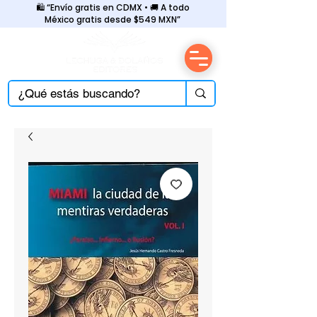
🛍️ “Envío gratis en CDMX • 🚚 A todo
México gratis desde $549 MXN”