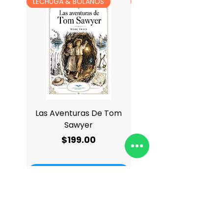
LECHUGA & BOLAÑOS
LECHUGA & BOLAÑOS
Las Aventuras De Tom
Antología De Charle
Sawyer
Precio
$199.00
Agregar al carrito
Agregar al carrit
¿Quiénes somos?