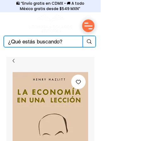
🛍️ “Envío gratis en CDMX • 🚚 A todo
México gratis desde $549 MXN”