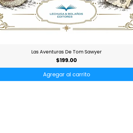
Vista rápida
Las Aventuras De Tom Sawyer
Precio
$199.00
Agregar al carrito
¿Quiénes
somos?