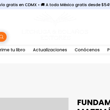
nvío gratis en CDMX • 🚚 A todo México gratis desde $5
ime tu libro
Actualizaciones
Conócenos
P
WhatsApp:
56-3243-6801 |
☎️
Oficina:
55-7679-40
FUNDAM