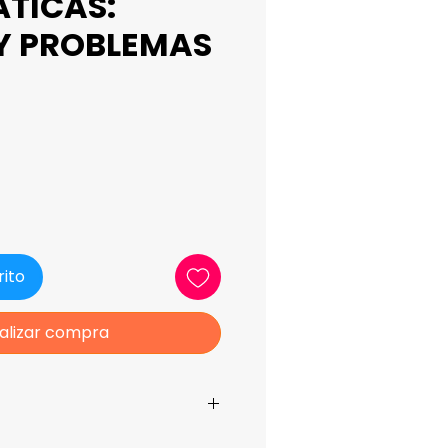
TICAS:
 Y PROBLEMAS
ecio
rito
alizar compra
FERNÁNDEZ