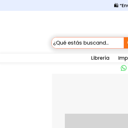
🛍️ “E
Librería
Impr