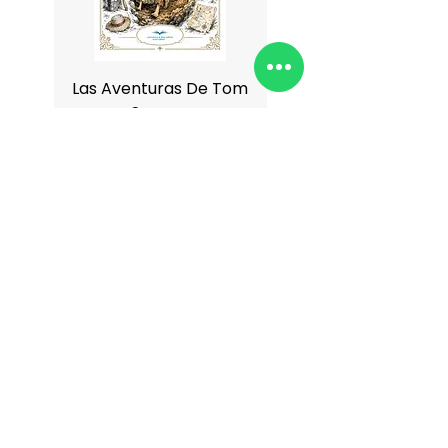
Las Aventuras De Tom
Antología De Charle
Sawyer
Precio
$199.00
Agregar al carrito
Agregar al carrit
¿Quiénes somos?
Dónde hemos estado
Acerca de nosotros
Dónde encontrarnos
Términos &