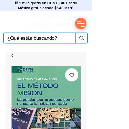
🛍️ “Envío gratis en CDMX • 🚚 A todo
México gratis desde $549 MXN”