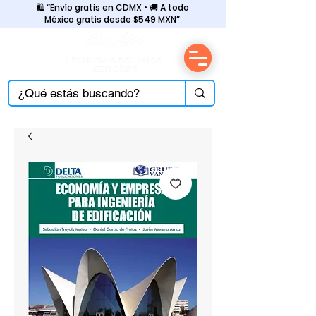
🛍️ “Envío gratis en CDMX • 🚚 A todo
México gratis desde $549 MXN”