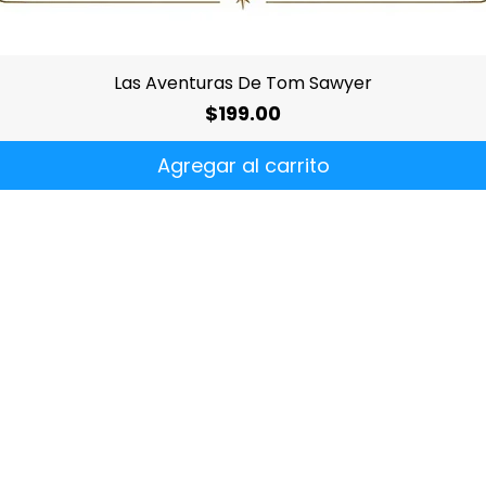
Vista rápida
Las Aventuras De Tom Sawyer
Precio
$199.00
Agregar al carrito
¿Quiénes
somos?
res.com
Dónde hemos estado