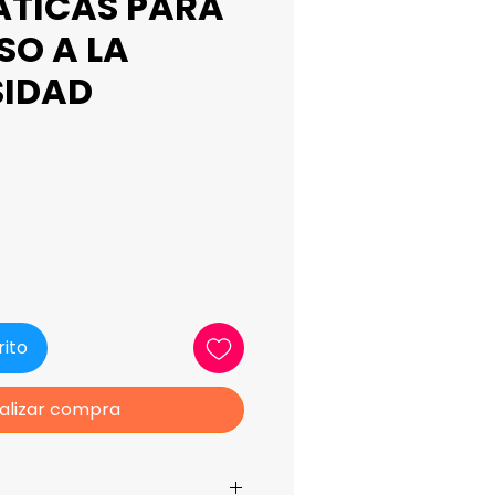
TICAS PARA
SO A LA
SIDAD
ecio
rito
alizar compra