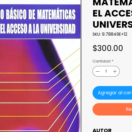
MATEMÁ
EL ACCE
UNIVER
SKU: 9.78849E+12
Pr
$300.00
Cantidad
*
Agregar al car
Re
AUTOR