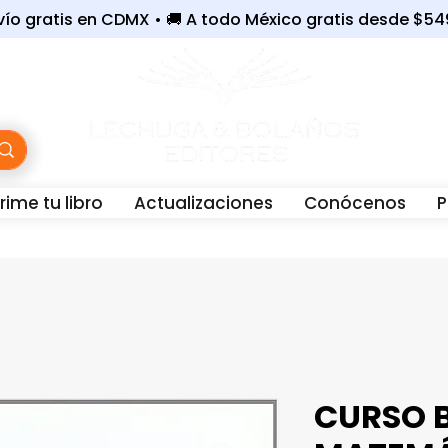
nvío gratis en CDMX • 🚚 A todo México gratis desde $5
ime tu libro
Actualizaciones
Conócenos
P
WhatsApp:
56-3243-6801 |
☎️
Oficina:
55-7679-40
CURSO 