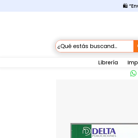
🛍️ “E
Librería
Impr