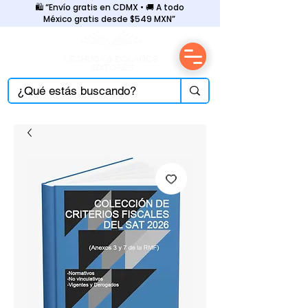
🛍️ “Envío gratis en CDMX • 🚚 A todo
México gratis desde $549 MXN”