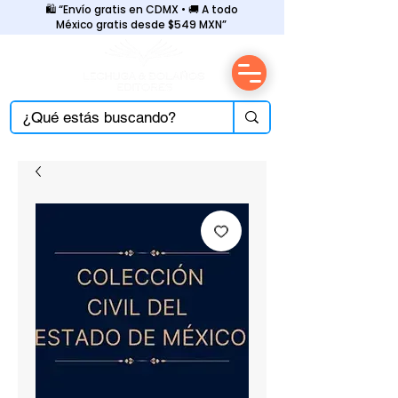
🛍️ “Envío gratis en CDMX • 🚚 A todo
México gratis desde $549 MXN”