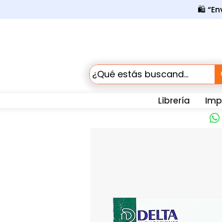
🛍️ “E
Librería
Impr