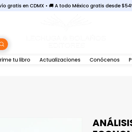
nvío gratis en CDMX • 🚚 A todo México gratis desde $5
ime tu libro
Actualizaciones
Conócenos
P
WhatsApp:
56-3243-6801 |
☎️
Oficina:
55-7679-40
ANÁLISI