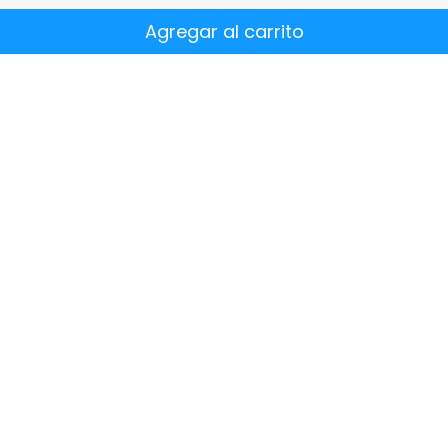
Agregar al carrito
¿Quiénes
somos?
res.com
Dónde hemos estado
Acerca de nosotros
pp
Dónde encontrarnos
801