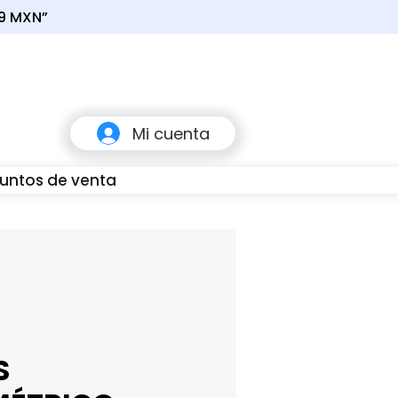
49 MXN”
Carrito
Mi cuenta
untos de venta
80
S