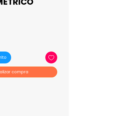
ÉTRICO
ecio
rito
alizar compra