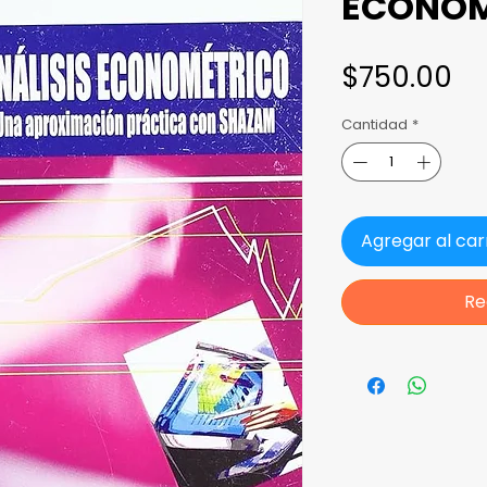
ECONOM
Pr
$750.00
Cantidad
*
Agregar al car
Re